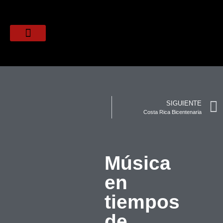
SIGUIENTE
Costa Rica Bicentenaria
Música
en
tiempos
de